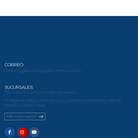
CORREO:
contacto@solucionesgastronomicas.com
SUCURSALES:
Oficina y Showroom Ciudad de México
Bodegas en Baja California Sur, Guadalajara, Monterrey, Mérida,
Puebla y Laredo-Texas.
Más información