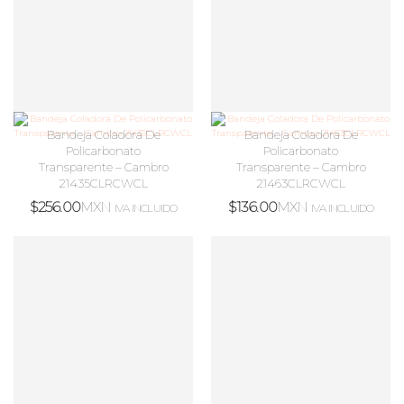
Bandeja Coladora De
Bandeja Coladora De
Policarbonato
Policarbonato
Transparente – Cambro
Transparente – Cambro
21435CLRCWCL
21463CLRCWCL
$
256.00
MXN
$
136.00
MXN
IVA INCLUIDO
IVA INCLUIDO