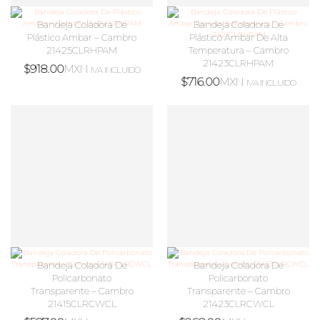
Bandeja Coladora De
Bandeja Coladora De
Plástico Ambar – Cambro
Plástico Ambar De Alta
21425CLRHPAM
Temperatura – Cambro
21423CLRHPAM
$
918.00
MXN
IVA INCLUIDO
$
716.00
MXN
IVA INCLUIDO
Bandeja Coladora De
Bandeja Coladora De
Policarbonato
Policarbonato
Transparente – Cambro
Transparente – Cambro
21415CLRCWCL
21423CLRCWCL