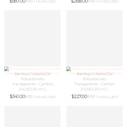
$
587.00
MXN
$
268.00
MXN
IVA INCLUIDO
IVA INCLUIDO
Bandeja Coladora De
Bandeja Coladora De
Policarbonato
Policarbonato
Transparente – Cambro
Transparente – Cambro
21425CLRCWCL
21433CLRCWCL
$
341.00
MXN
$
227.00
MXN
IVA INCLUIDO
IVA INCLUIDO