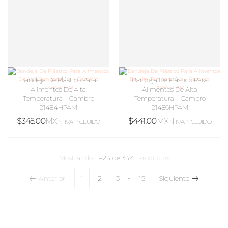
Bandeja De Plástico Para
Bandeja De Plástico Para
Alimentos De Alta
Alimentos De Alta
Temperatura – Cambro
Temperatura – Cambro
21484HPAM
21486HPAM
$
345.00
MXN
$
441.00
MXN
IVA INCLUIDO
IVA INCLUIDO
Mostrando
1–24 de 344
Productos
…
Anterior
1
2
3
15
Siguiente