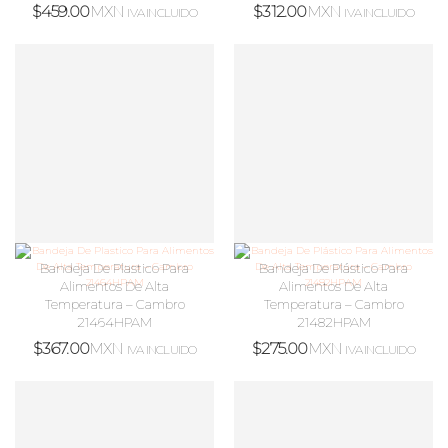
$
459.00
MXN
$
312.00
MXN
IVA INCLUIDO
IVA INCLUIDO
Bandeja De Plastico Para
Bandeja De Plástico Para
Alimentos De Alta
Alimentos De Alta
Temperatura – Cambro
Temperatura – Cambro
21464HPAM
21482HPAM
$
367.00
MXN
$
275.00
MXN
IVA INCLUIDO
IVA INCLUIDO