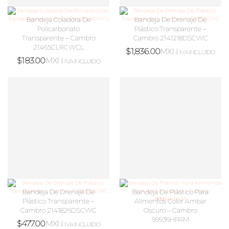
Bandeja Coladora De
Bandeja De Drenaje De
Policarbonato
Plástico Transparente –
Transparente – Cambro
Cambro 2141218DSCWC
21465CLRCWCL
$
1,836.00
MXN
IVA INCLUIDO
$
183.00
MXN
IVA INCLUIDO
Bandeja De Drenaje De
Bandeja De Plástico Para
Plástico Transparente –
Alimentos Color Ambar
Cambro 2141826DSCWC
Oscuro – Cambro
99936HPAM
$
477.00
MXN
IVA INCLUIDO