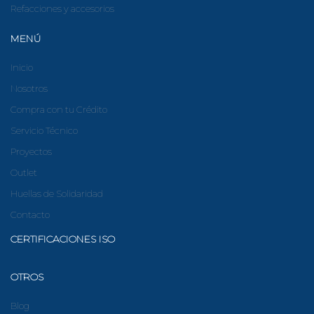
Refacciones y accesorios
MENÚ
Inicio
Nosotros
Compra con tu Crédito
Servicio Técnico
Proyectos
Outlet
Huellas de Solidaridad
Contacto
CERTIFICACIONES ISO
OTROS
Blog