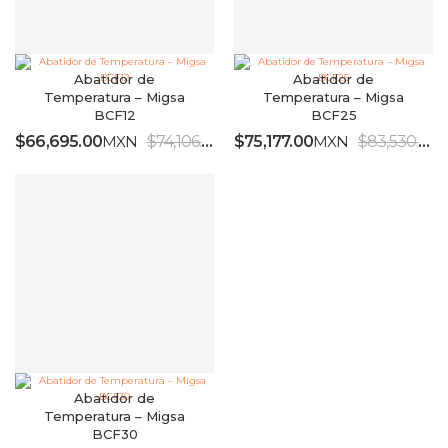
Abatidor de
Abatidor de
Temperatura – Migsa
Temperatura – Migsa
BCF12
BCF25
$
66,695.00
MXN
$
74,106.00
MXN
$
75,177.00
MXN
$
83,530.00
IVA INCLUIDO
Abatidor de
Temperatura – Migsa
BCF30