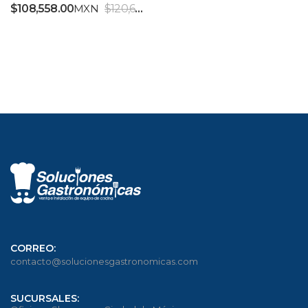
$
108,558.00
MXN
$
120,620.00
MXN
IVA INCLUIDO
CORREO:
contacto@solucionesgastronomicas.com
SUCURSALES: