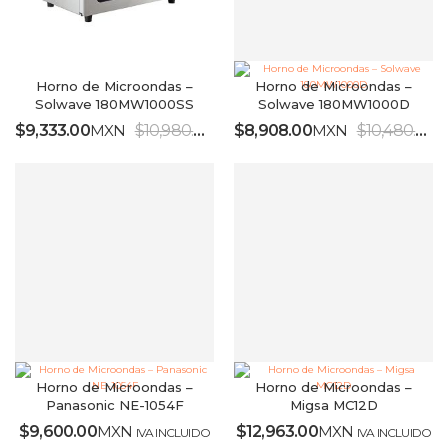
Horno de Microondas –
Horno de Microondas –
Solwave 180MW1000SS
Solwave 180MW1000D
$
9,333.00
MXN
$
10,980.00
MXN
$
8,908.00
MXN
$
10,480.00
M
IVA INCLUIDO
Horno de Microondas –
Horno de Microondas –
Panasonic NE-1054F
Migsa MC12D
$
9,600.00
MXN
$
12,963.00
MXN
IVA INCLUIDO
IVA INCLUIDO