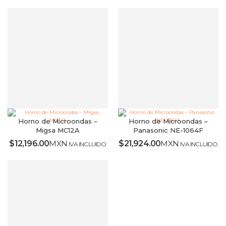
Horno de Microondas –
Horno de Microondas –
Migsa MC12A
Panasonic NE-1064F
$
12,196.00
MXN
$
21,924.00
MXN
IVA INCLUIDO
IVA INCLUIDO