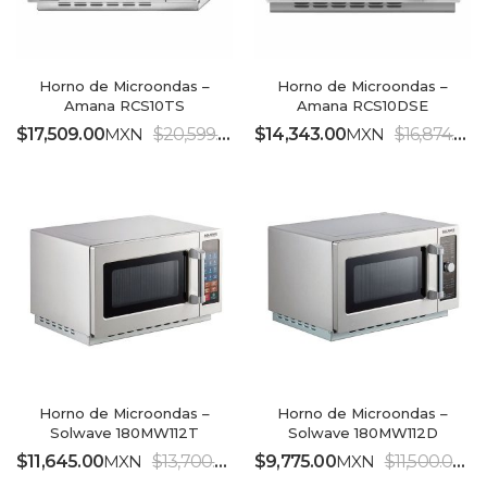
Horno de Microondas –
Horno de Microondas –
Amana RCS10TS
Amana RCS10DSE
$
17,509.00
MXN
$
20,599.00
MXN
$
14,343.00
MXN
$
16,874.00
IVA INCLUIDO
Horno de Microondas –
Horno de Microondas –
Solwave 180MW112T
Solwave 180MW112D
$
11,645.00
MXN
$
13,700.00
MXN
$
9,775.00
MXN
$
11,500.00
M
IVA INCLUIDO