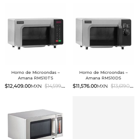
Horno de Microondas –
Horno de Microondas –
Amana RMS10TS
Amana RMS10DS
$
12,409.00
MXN
$
14,599.00
MXN
$
11,576.00
MXN
$
13,619.00
M
IVA INCLUIDO