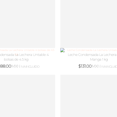
densada La Lechera Untable 4
Leche Condensada La Lechera
bolsas de 4.5 kg
Manga 1 kg
188.00
MXN
$
131.00
MXN
IVA INCLUIDO
IVA INCLUI