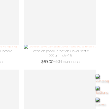
 Untable
Leche en polvo Carnation Clavel Nestlé
560 g (rinde 4 l)
$
69.00
MXN
DO
IVA INCLUIDO