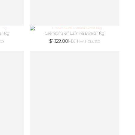
 1 Kg
Grenetina en Lamina Ewald 1 Kg
$
1,129.00
MXN
DO
IVA INCLUIDO