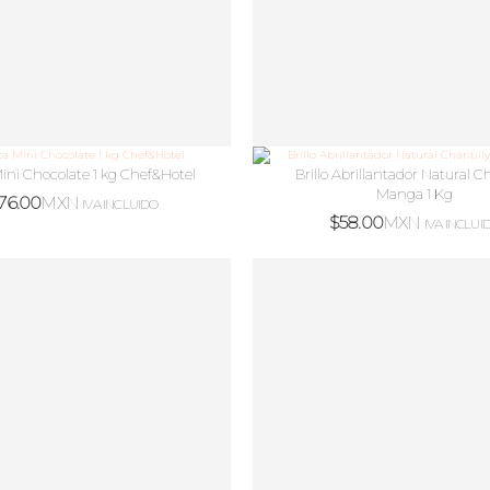
ini Chocolate 1 kg Chef&Hotel
Brillo Abrillantador Natural Ch
Manga 1 Kg
76.00
MXN
IVA INCLUIDO
$
58.00
MXN
IVA INCLUI