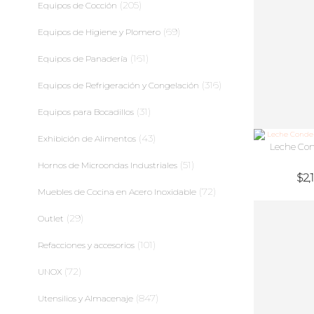
(205)
Equipos de Cocción
(69)
Equipos de Higiene y Plomero
(161)
Equipos de Panadería
(316)
Equipos de Refrigeración y Congelación
(31)
Equipos para Bocadillos
(43)
Exhibición de Alimentos
Leche Con
(51)
Hornos de Microondas Industriales
$
2,
(72)
Muebles de Cocina en Acero Inoxidable
(29)
Outlet
(101)
Refacciones y accesorios
(72)
UNOX
(847)
Utensilios y Almacenaje