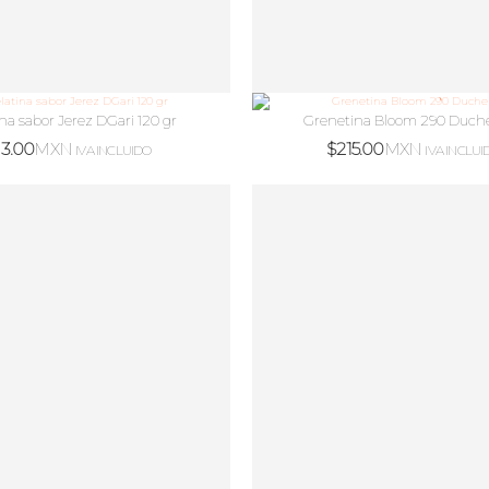
na sabor Jerez DGari 120 gr
Grenetina Bloom 290 Duche
13.00
MXN
$
215.00
MXN
IVA INCLUIDO
IVA INCLUI