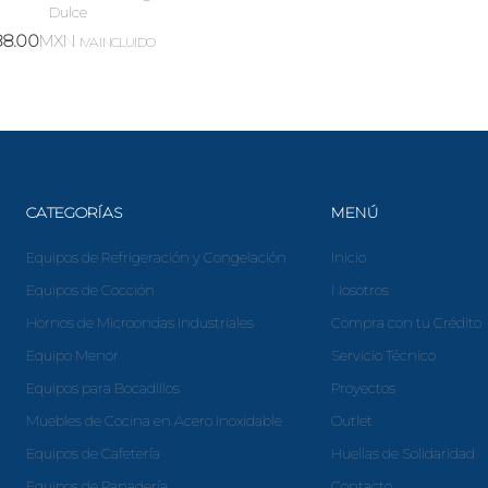
Dulce
88.00
MXN
IVA INCLUIDO
CATEGORÍAS
MENÚ
Equipos de Refrigeración y Congelación
Inicio
Equipos de Cocción
Nosotros
Hornos de Microondas Industriales
Compra con tu Crédito
Equipo Menor
Servicio Técnico
Equipos para Bocadillos
Proyectos
Muebles de Cocina en Acero Inoxidable
Outlet
Equipos de Cafetería
Huellas de Solidaridad
Equipos de Panadería
Contacto