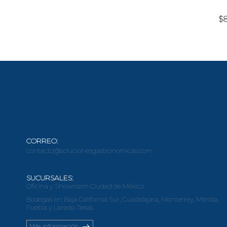
$
CORREO:
contacto@solucionesgastronomicas.com
SUCURSALES:
Oficina y Showroom Ciudad de México
Bodegas en Baja California Sur, Guadalajara, Monterrey, Mérida,
Puebla y Laredo-Texas.
Más información