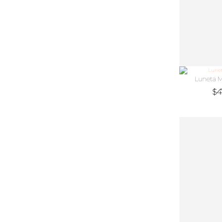
Luneta M
$
4