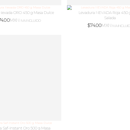
 Nevada ORO 450 g Masa Dulce
Levadura NEVADA Roja 450 
Salada
74.00
MXN
IVA INCLUIDO
$
74.00
MXN
IVA INCLUI
a Saf-Instant Oro 500 g Masa