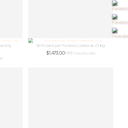
antilly
Brillo para pan Puratos Cubeta de 23 Kg
$
1,473.00
MXN
IVA INCLUIDO
DO