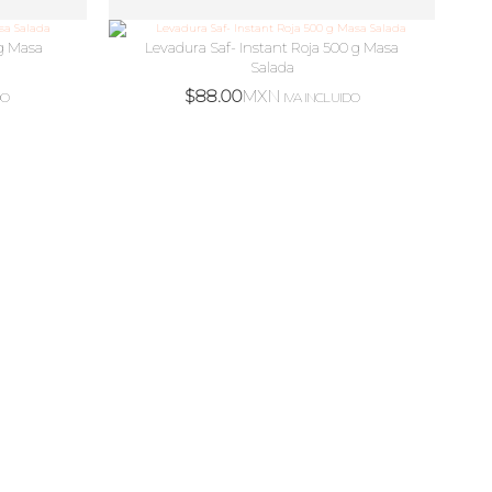
g Masa
Levadura Saf- Instant Roja 500 g Masa
Salada
$
88.00
MXN
DO
IVA INCLUIDO