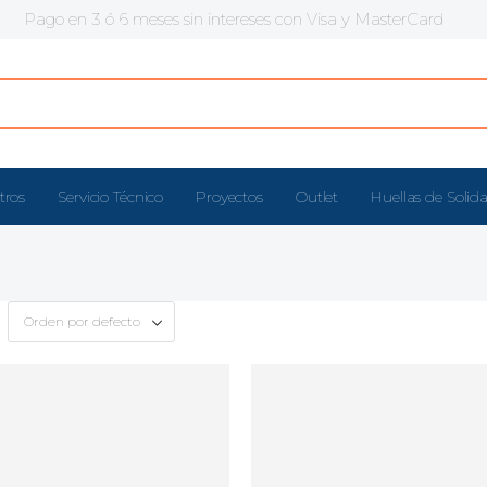
Pago en 3 ó 6 meses sin intereses con Visa y MasterCard
tros
Servicio Técnico
Proyectos
Outlet
Huellas de Solid