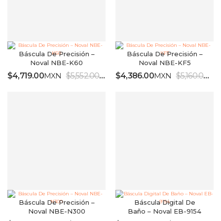
Báscula De Precisión –
Báscula De Precisión –
Noval NBE-K60
Noval NBE-KF5
$
4,719.00
MXN
$
5,552.00
MXN
$
4,386.00
MXN
$
5,160.00
MX
IVA INCLUIDO
Báscula De Precisión –
Báscula Digital De
Noval NBE-N300
Baño – Noval EB-9154