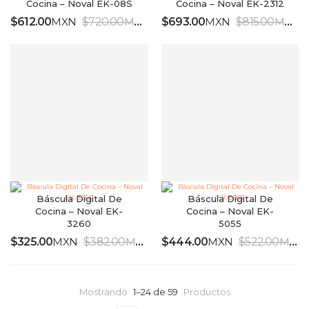
Cocina – Noval EK-08S
Cocina – Noval EK-2312
$
612.00
MXN
$
720.00
MXN
$
693.00
MXN
$
815.00
MXN
IVA INCLUIDO
I
Báscula Digital De
Báscula Digital De
Cocina – Noval EK-
Cocina – Noval EK-
3260
5055
$
325.00
MXN
$
382.00
MXN
$
444.00
MXN
$
522.00
MXN
IVA INCLUIDO
Mostrando
1–24 de 59
Productos