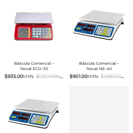
Báscula Comercial –
Báscula Comercial –
Noval ECO-30
Noval NE-40
$
935.00
MXN
$
1,100.00
MXN
$
901.00
MXN
$
1,060.00
MXN
IVA INCLUIDO