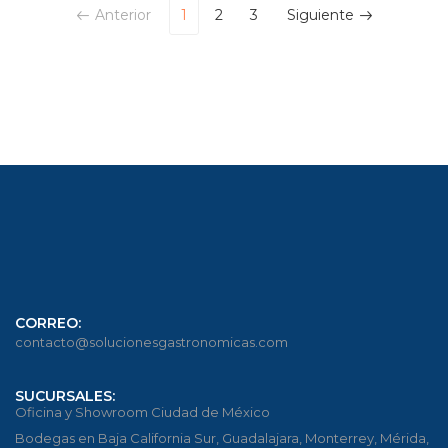
Anterior
1
2
3
Siguiente
CORREO:
contacto@solucionesgastronomicas.com
SUCURSALES:
Oficina y Showroom Ciudad de México
Bodegas en Baja California Sur, Guadalajara, Monterrey, Mérida,