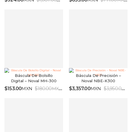
IVA INCLUIDO
IV
Báscula De Bolsillo
Báscula De Precisión –
Digital – Noval MH-300
Noval NBE-K300
$
153.00
MXN
$
180.00
MXN
$
3,357.00
MXN
$
3,950.00
MX
IVA INCLUIDO