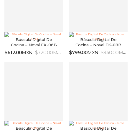
Báscula Digital De
Báscula Digital De
Cocina – Noval EK-06B
Cocina – Noval EK-08B
$
612.00
MXN
$
720.00
MXN
$
799.00
MXN
$
940.00
MXN
IVA INCLUIDO
I
Báscula Digital De
Báscula Digital De