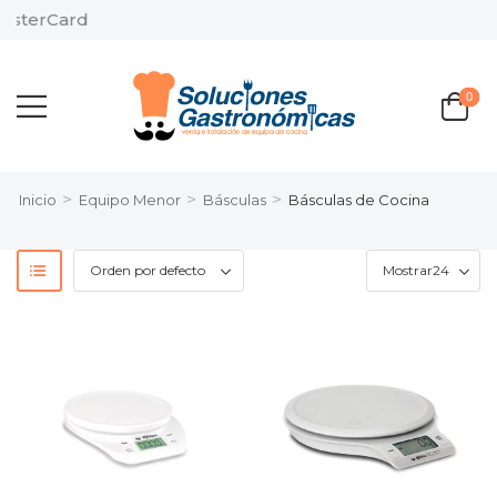
Pago
0
>
>
>
Inicio
Equipo Menor
Básculas
Básculas de Cocina