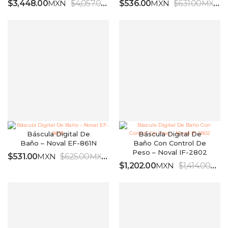
$
3,448.00
MXN
$
4,057.00
MXN
$
536.00
MXN
$
631.00
MXN
IVA INCLUIDO
IV
Báscula Digital De
Báscula Digital De
Baño – Noval EF-861N
Baño Con Control De
Peso – Noval IF-2802
$
531.00
MXN
$
625.00
MXN
IVA INCLUIDO
$
1,202.00
MXN
$
1,414.00
MX