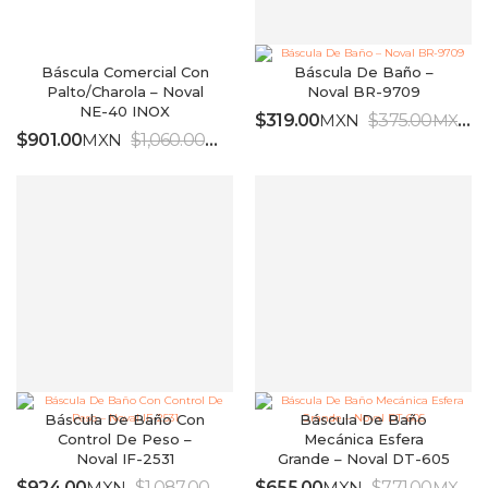
Báscula Comercial Con
Báscula De Baño –
Palto/Charola – Noval
Noval BR-9709
NE-40 INOX
$
319.00
MXN
$
375.00
MXN
IV
$
901.00
MXN
$
1,060.00
MXN
IVA INCLUIDO
Báscula De Baño Con
Báscula De Baño
Control De Peso –
Mecánica Esfera
Noval IF-2531
Grande – Noval DT-605
$
924.00
MXN
$
1,087.00
MXN
$
655.00
MXN
$
771.00
MXN