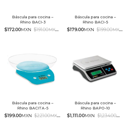
Báscula para cocina –
Báscula para cocina –
Rhino BACI-3
Rhino BACI-5
$
172.00
MXN
$
191.00
MXN
$
179.00
MXN
$
199.00
MXN
IVA INCLUIDO
IV
Báscula para cocina –
Báscula para cocina –
Rhino BACITA-5
Rhino BAPO-10
$
199.00
MXN
$
221.00
MXN
$
1,111.00
MXN
$
1,234.00
MXN
IVA INCLUIDO