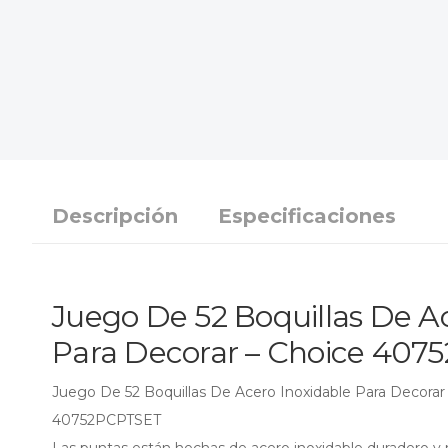
Descripción
Especificaciones
Juego De 52 Boquillas De A
Para Decorar – Choice 40
Juego De 52 Boquillas De Acero Inoxidable Para Decora
40752PCPTSET
Las puntas están hechas de acero inoxidable duradero y re