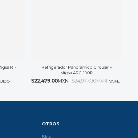
igsa RT-
Refrigerador Panorámico Circular –
Migsa ARC-100R
$
22,479.00
MXN
$
24,977.00
MXN
CLUIDO
IVA INCLUIDO
OTROS
Blog