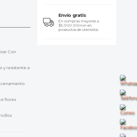
Envío gratis
En compras mayores a
$3,000.00mxn en
productos de utensilios
orar Con
 y resistente a
lmacenamiento
te flores
cillos.