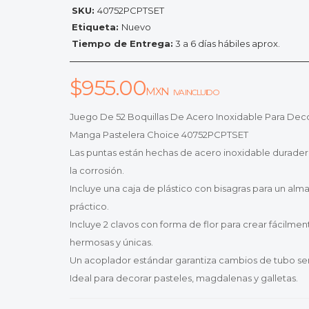
SKU:
40752PCPTSET
Etiqueta:
Nuevo
Tiempo de Entrega:
3 a 6 días hábiles aprox.
$
955.00
MXN
IVA INCLUIDO
Juego De 52 Boquillas De Acero Inoxidable Para Dec
Manga Pastelera Choice 40752PCPTSET
Las puntas están hechas de acero inoxidable duradero
la corrosión.
Incluye una caja de plástico con bisagras para un a
práctico.
Incluye 2 clavos con forma de flor para crear fácilmen
hermosas y únicas.
Un acoplador estándar garantiza cambios de tubo sen
Ideal para decorar pasteles, magdalenas y galletas.