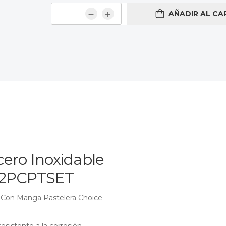
AÑADIR AL CA
cero Inoxidable
752PCPTSET
r Con Manga Pastelera Choice
sistente a la corrosión.