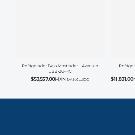
Refrigerador Bajo Mostrador – Avantco
Refrige
UBB-2G-HC
$
53,557.00
MXN
$
11,831.00
IVA INCLUIDO