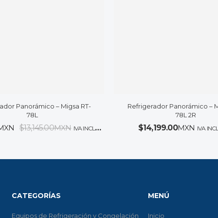
rador Panorámico – Migsa RT-
Refrigerador Panorámico – M
78L
78L 2R
MXN
$
13,145.00
MXN
$
14,199.00
MXN
IVA INCLUIDO
IVA IN
CATEGORÍAS
MENÚ
Equipos de Refrigeración y Congelación
Inicio