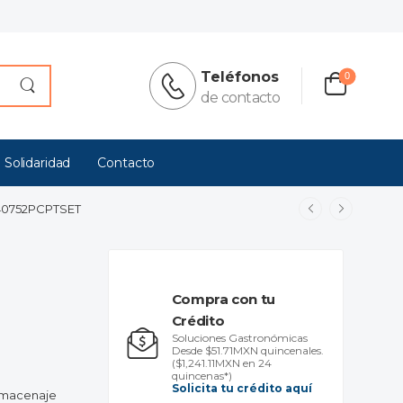
Teléfonos
0
de contacto
 Solidaridad
Contacto
 40752PCPTSET
Compra con tu
Crédito
Soluciones Gastronómicas
Desde $51.71MXN quincenales.
($1,241.11MXN en 24
quincenas*)
Solicita tu crédito aquí
Almacenaje