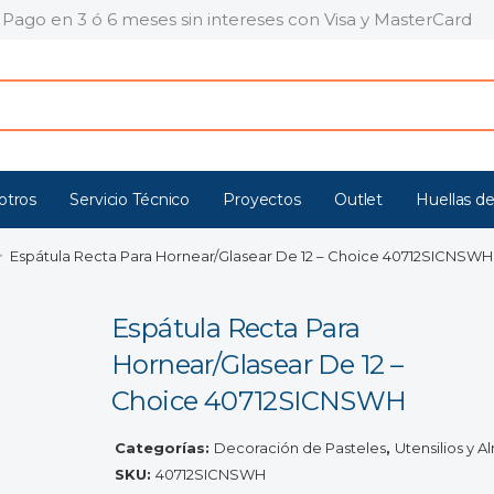
Pago en 3 ó 6 meses sin intereses con Visa y MasterCard
otros
Servicio Técnico
Proyectos
Outlet
Huellas de
>
Espátula Recta Para Hornear/Glasear De 12 – Choice 40712SICNSWH
Espátula Recta Para
Hornear/Glasear De 12 –
Choice 40712SICNSWH
Categorías:
Decoración de Pasteles
,
Utensilios y 
SKU:
40712SICNSWH