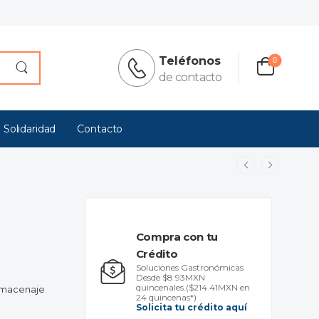
Teléfonos
0
de contacto
 Solidaridad
Contacto
Compra con tu
Crédito
Soluciones Gastronómicas
Desde $8.93MXN
quincenales.
($214.41MXN en
Almacenaje
24 quincenas*)
Solicita tu crédito aquí