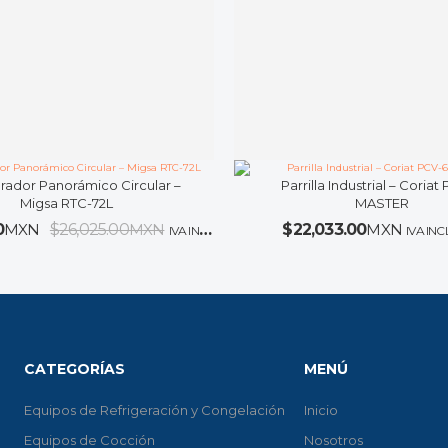
rador Panorámico Circular –
Parrilla Industrial – Coriat
Migsa RTC-72L
MASTER
0
MXN
$
26,025.00
MXN
$
22,033.00
MXN
IVA INCLUIDO
IVA IN
CATEGORÍAS
MENÚ
Equipos de Refrigeración y Congelación
Inicio
Equipos de Cocción
Nosotros