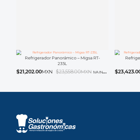
Refrigerador Panorámico – Migsa RT-
Refrige
235L
$
21,202.00
MXN
$
23,558.00
MXN
$
23,423.0
IVA INCLUIDO