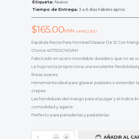
Etiqueta:
Nuevo
Tiempo de Entrega:
3 a 6 días hábiles aprox.
$
165.00
MXN
IVA INCLUIDO
Espátula Recta Para Hornear/Glasear De 12 Con Mango
Choice 40712SICNSWH
Fabricado en acero inoxidable duradero que no se ox
La hoja recta proporciona una excelente flexibilidad 
líneas suaves.
Herramienta ideal para glasear pasteles o extender l
crepes.
Las hendiduras del mango para el pulgar y el índice b
comodidad y agarre.
Perfecto para panaderías y pastelerías.
AÑADIR AL CA