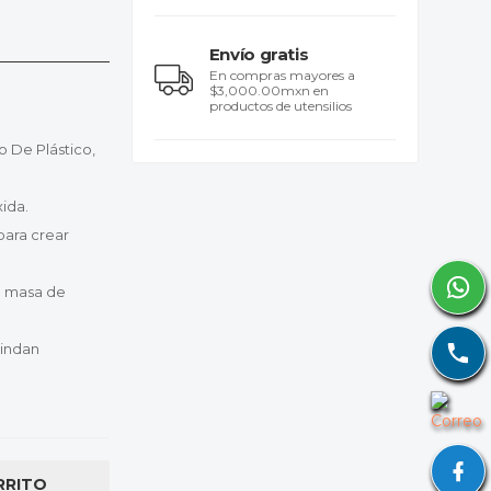
Envío gratis
En compras mayores a
$3,000.00mxn en
productos de utensilios
 De Plástico,
ida.
para crear
a masa de
rindan
RRITO