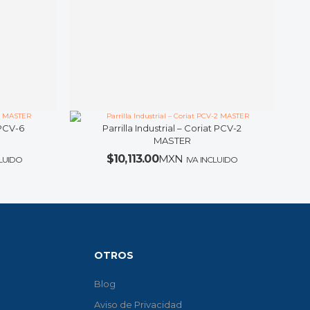
 PCV-6
Parrilla Industrial – Coriat PCV-2
MASTER
$
10,113.00
MXN
CLUIDO
IVA INCLUIDO
OTROS
Blog
Aviso de Privacidad