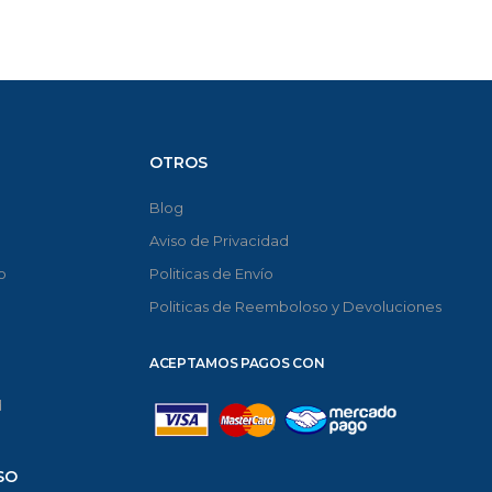
OTROS
Blog
Aviso de Privacidad
o
Politicas de Envío
Politicas de Reemboloso y Devoluciones
ACEPTAMOS PAGOS CON
d
SO