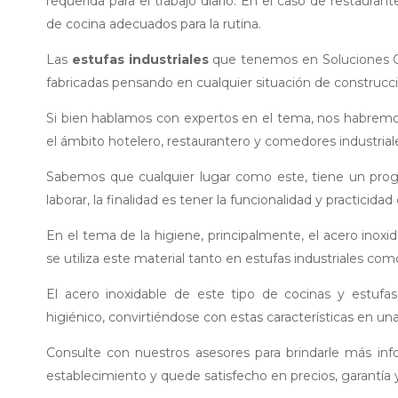
requerida para el trabajo diario. En el caso de restauran
de cocina adecuados para la rutina.
Las
estufas industriales
que tenemos en Soluciones Gas
fabricadas pensando en cualquier situación de construcc
Si bien hablamos con expertos en el tema, nos habremos
el ámbito hotelero, restaurantero y comedores industrial
Sabemos que cualquier lugar como este, tiene un prog
laborar, la finalidad es tener la funcionalidad y practic
En el tema de la higiene, principalmente, el acero inoxid
se utiliza este material tanto en estufas industriales como
El acero inoxidable de este tipo de cocinas y estufa
higiénico, convirtiéndose con estas características en una
Consulte con nuestros asesores para brindarle más inf
establecimiento y quede satisfecho en precios, garantía y