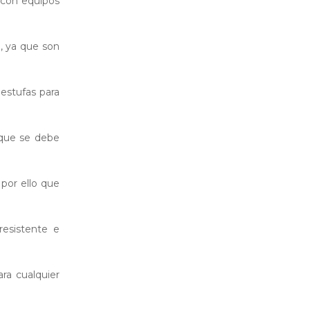
r con equipos
, ya que son
estufas para
 que se debe
 por ello que
resistente e
ra cualquier