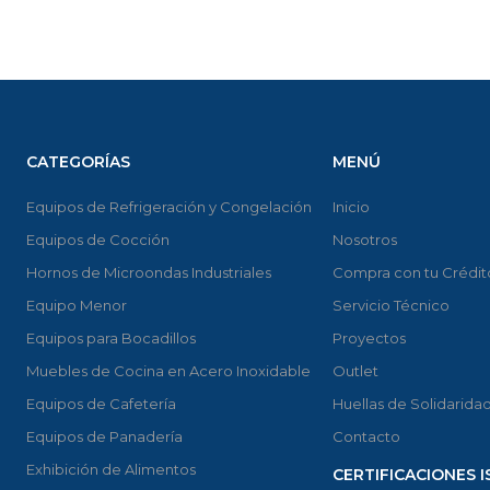
CATEGORÍAS
MENÚ
Equipos de Refrigeración y Congelación
Inicio
Equipos de Cocción
Nosotros
Hornos de Microondas Industriales
Compra con tu Crédit
Equipo Menor
Servicio Técnico
Equipos para Bocadillos
Proyectos
Muebles de Cocina en Acero Inoxidable
Outlet
Equipos de Cafetería
Huellas de Solidarida
Equipos de Panadería
Contacto
Exhibición de Alimentos
CERTIFICACIONES I