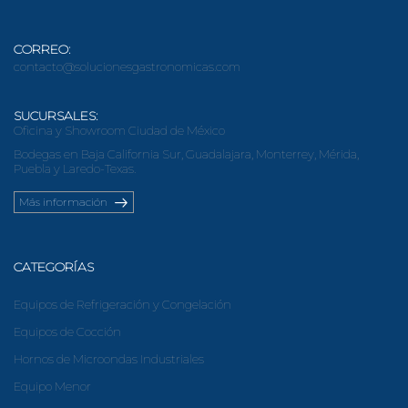
CORREO:
contacto@solucionesgastronomicas.com
SUCURSALES:
Oficina y Showroom Ciudad de México
Bodegas en Baja California Sur, Guadalajara, Monterrey, Mérida,
Puebla y Laredo-Texas.
Más información
CATEGORÍAS
Equipos de Refrigeración y Congelación
Equipos de Cocción
Hornos de Microondas Industriales
Equipo Menor