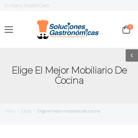
con Visa y MasterCard
0
Elige El Mejor Mobiliario De
Cocina
>
>
Inicio
Otros
Elige el mejor mobiliario de cocina