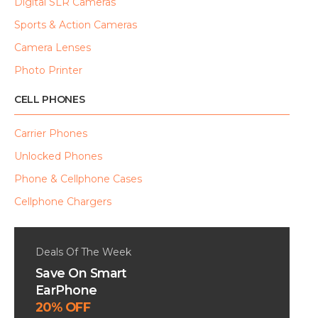
Digital SLR Cameras
Sports & Action Cameras
Camera Lenses
Photo Printer
CELL PHONES
Carrier Phones
Unlocked Phones
Phone & Cellphone Cases
Cellphone Chargers
Deals Of The Week
Save On Smart
EarPhone
20% OFF