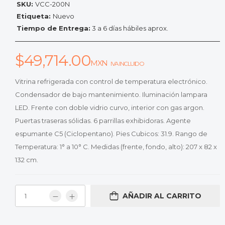
SKU:
VCC-200N
Etiqueta:
Nuevo
Tiempo de Entrega:
3 a 6 días hábiles aprox.
$
49,714.00
MXN
IVA INCLUIDO
Vitrina refrigerada con control de temperatura electrónico.
Condensador de bajo mantenimiento. Iluminación lampara
LED. Frente con doble vidrio curvo, interior con gas argon.
Puertas traseras sólidas. 6 parrillas exhibidoras. Agente
espumante C5 (Ciclopentano). Pies Cubicos: 31.9. Rango de
Temperatura: 1° a 10° C. Medidas (frente, fondo, alto): 207 x 82 x
132 cm.
AÑADIR AL CARRITO