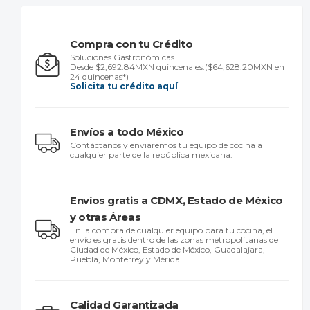
Compra con tu Crédito
Soluciones Gastronómicas
Desde $2,692.84MXN quincenales.
($64,628.20MXN en
24 quincenas*)
Solicita tu crédito aquí
Envíos a todo México
Contáctanos y enviaremos tu equipo de cocina a
cualquier parte de la república mexicana.
Envíos gratis a CDMX, Estado de México
y otras Áreas
En la compra de cualquier equipo para tu cocina, el
envío es gratis dentro de las zonas metropolitanas de
Ciudad de México, Estado de México, Guadalajara,
Puebla, Monterrey y Mérida.
Calidad Garantizada