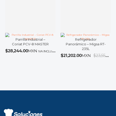
Parrilla Industrial –
Refrigerador
Coriat PCV-8 MASTER
Panorámico – Migsa RT-
235L
$
28,244.00
MXN
IVA INCLUIDO
$
21,202.00
MXN
$
23,558.00