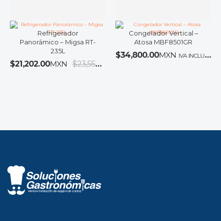
Refrigerador
Congelador Vertical –
Panorámico – Migsa RT-
Atosa MBF8501GR
235L
$
34,800.00
MXN
IVA INCLUIDO
$
21,202.00
MXN
$
23,558.00
MXN
IVA INCLUIDO