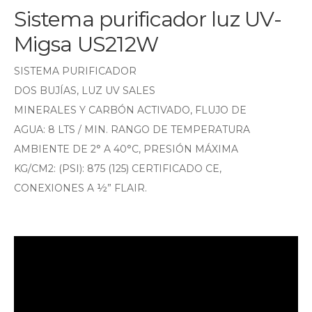
Sistema purificador luz UV-
Migsa US212W
SISTEMA PURIFICADOR
DOS BUJÍAS, LUZ UV SALES
MINERALES Y CARBÓN ACTIVADO, FLUJO DE
AGUA: 8 LTS / MIN. RANGO DE TEMPERATURA
AMBIENTE DE 2° A 40°C, PRESIÓN MÁXIMA
KG/CM2: (PSI): 875 (125) CERTIFICADO CE,
CONEXIONES A ½” FLAIR.