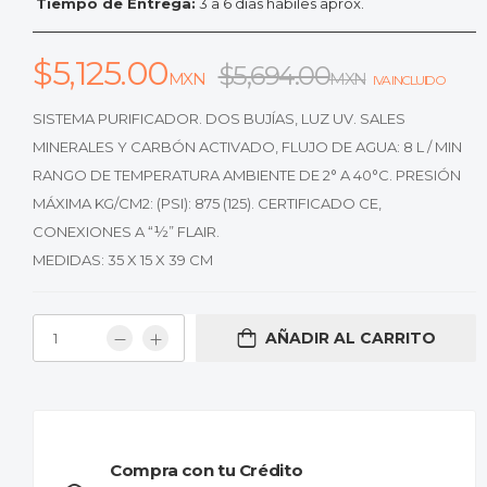
Tiempo de Entrega:
3 a 6 días hábiles aprox.
$
5,125.00
$
5,694.00
MXN
MXN
IVA INCLUIDO
SISTEMA PURIFICADOR. DOS BUJÍAS, LUZ UV. SALES
MINERALES Y CARBÓN ACTIVADO, FLUJO DE AGUA: 8 L / MIN
RANGO DE TEMPERATURA AMBIENTE DE 2° A 40°C. PRESIÓN
MÁXIMA KG/CM2: (PSI): 875 (125). CERTIFICADO CE,
CONEXIONES A “½” FLAIR.
MEDIDAS: 35 X 15 X 39 CM
AÑADIR AL CARRITO
Compra con tu Crédito