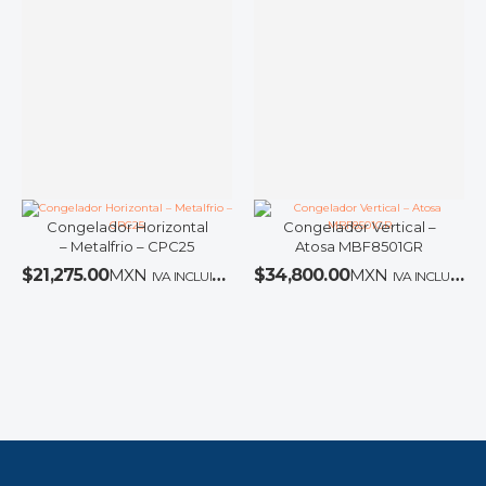
Congelador Horizontal
Congelador Vertical –
– Metalfrio – CPC25
Atosa MBF8501GR
$
21,275.00
MXN
$
34,800.00
MXN
IVA INCLUIDO
IVA INCLUIDO