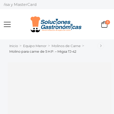
 Visa y MasterCard
0
>
>
>
Inicio
Equipo Menor
Molinos de Carne
Molino para carne de 5 H.P. – Migsa TJ-42