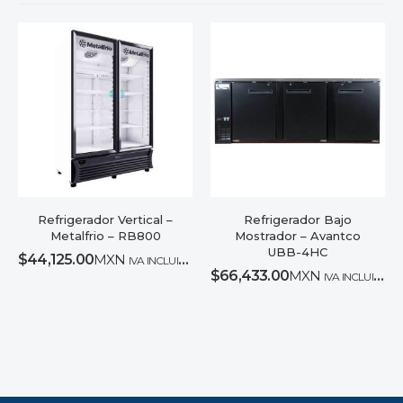
Refrigerador Vertical –
Refrigerador Bajo
Metalfrio – RB800
Mostrador – Avantco
UBB-4HC
$
44,125.00
MXN
IVA INCLUIDO
$
66,433.00
MXN
IVA INCLUIDO