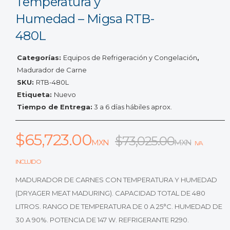
Temperatura y
Humedad – Migsa RTB-
480L
Categorías:
Equipos de Refrigeración y Congelación
,
Madurador de Carne
SKU:
RTB-480L
Etiqueta:
Nuevo
Tiempo de Entrega:
3 a 6 días hábiles aprox.
$
65,723.00
$
73,025.00
MXN
MXN
IVA
INCLUIDO
MADURADOR DE CARNES CON TEMPERATURA Y HUMEDAD
(DRYAGER MEAT MADURING). CAPACIDAD TOTAL DE 480
LITROS. RANGO DE TEMPERATURA DE 0 A 25°C. HUMEDAD DE
30 A 90%. POTENCIA DE 147 W. REFRIGERANTE R290.