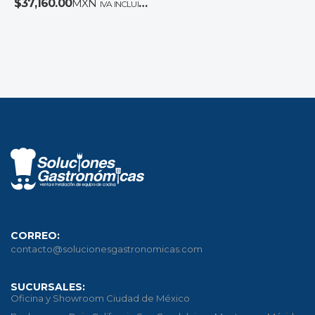
$
37,160.00
MXN
IVA INCLUIDO
CORREO:
contacto@solucionesgastronomicas.com
SUCURSALES:
Oficina y Showroom Ciudad de México