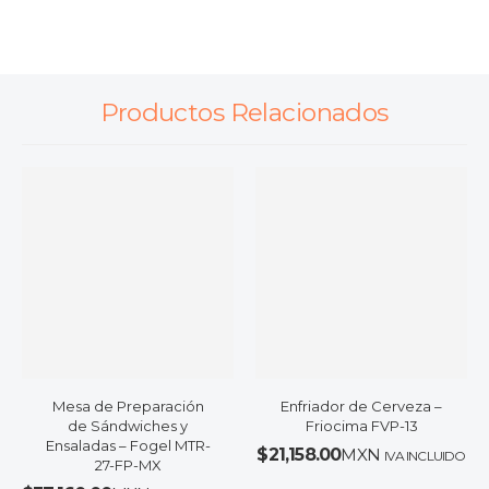
Productos Relacionados
Mesa de Preparación
Enfriador de Cerveza –
de Sándwiches y
Friocima FVP-13
Ensaladas – Fogel MTR-
$
21,158.00
MXN
IVA INCLUIDO
27-FP-MX