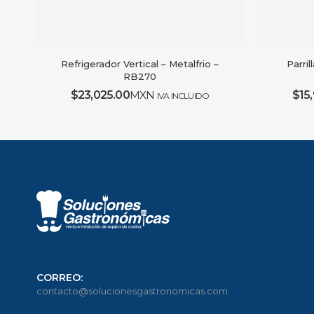
Refrigerador Vertical – Metalfrio –
Parril
RB270
$
23,025.00
MXN
$
15
IVA INCLUIDO
CORREO:
contacto@solucionesgastronomicas.com