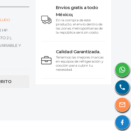
Envíos gratis a todo
México¡
NCLUIDO
En la compra de este
producto, el envío dentro de
las zonas metropolitanas de
 HP.
la república será sin costo.
O 2 L.
ARIABLE Y
Calidad Garantizada.
Tenemos las mejores marcas
en equipos de refrigeración y
cocción para cubrir tu
necesidad.
RRITO