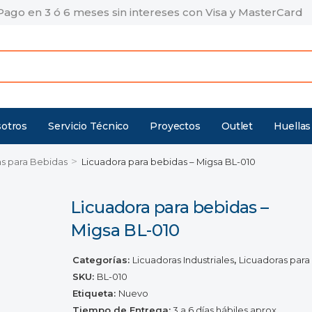
Pago en 3 ó 6 meses sin intereses con Visa y MasterCard
otros
Servicio Técnico
Proyectos
Outlet
Huellas
>
s para Bebidas
Licuadora para bebidas – Migsa BL-010
Licuadora para bebidas –
Migsa BL-010
Categorías:
Licuadoras Industriales
,
Licuadoras para
SKU:
BL-010
Etiqueta:
Nuevo
Tiempo de Entrega:
3 a 6 días hábiles aprox.