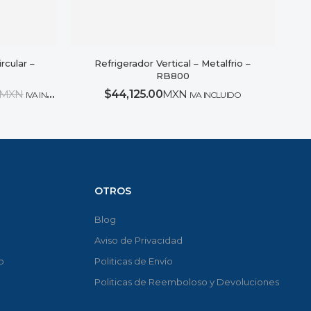
rcular –
Refrigerador Vertical – Metalfrio –
RB800
MXN
$
44,125.00
MXN
IVA INCLUIDO
IVA INCLUIDO
OTROS
Blog
Aviso de Privacidad
o
Politicas de Envío
Politicas de Reemboloso y Devoluciones