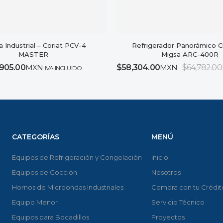
la Industrial – Coriat PCV-4
Refrigerador Panorámico Ci
MASTER
Migsa ARC-400R
,905.00
MXN
$
58,304.00
MXN
$
64,782.00
IVA INCLUIDO
CATEGORÍAS
MENÚ
Equipos de Refrigeración y Congelación
Inicio
Equipos de Cocción
Nosotros
Hornos de Microondas Industriales
Compra con tu Crédit
Equipo Menor
Servicio Técnico
Equipos para Bocadillos
Proyectos