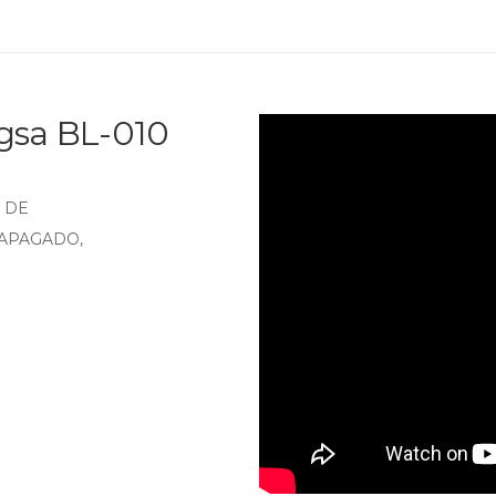
igsa BL-010
O DE
 APAGADO,