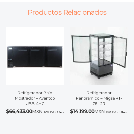
Productos Relacionados
Refrigerador Bajo
Refrigerador
Mostrador – Avantco
Panorámico – Migsa RT-
UBB-4HC
78L 2R
$
66,433.00
MXN
$
14,199.00
MXN
IVA INCLUIDO
IVA INCLUIDO