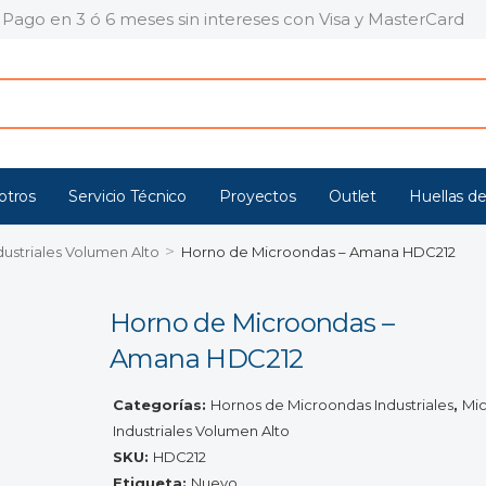
Pago en 3 ó 6 meses sin intereses con Visa y MasterCard
otros
Servicio Técnico
Proyectos
Outlet
Huellas de
>
ustriales Volumen Alto
Horno de Microondas – Amana HDC212
Horno de Microondas –
Amana HDC212
Categorías:
Hornos de Microondas Industriales
,
Mi
Industriales Volumen Alto
SKU:
HDC212
Etiqueta:
Nuevo