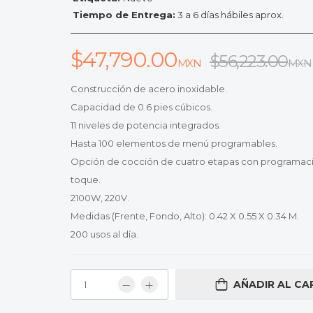
Tiempo de Entrega:
3 a 6 días hábiles aprox.
$
47,790.00
$
56,223.00
MXN
MXN
Construcción de acero inoxidable.
Capacidad de 0.6 pies cúbicos.
11 niveles de potencia integrados.
Hasta 100 elementos de menú programables.
Opción de cocción de cuatro etapas con programac
toque.
2100W, 220V.
Medidas (Frente, Fondo, Alto): 0.42 X 0.55 X 0.34 M.
200 usos al día.
AÑADIR AL CA