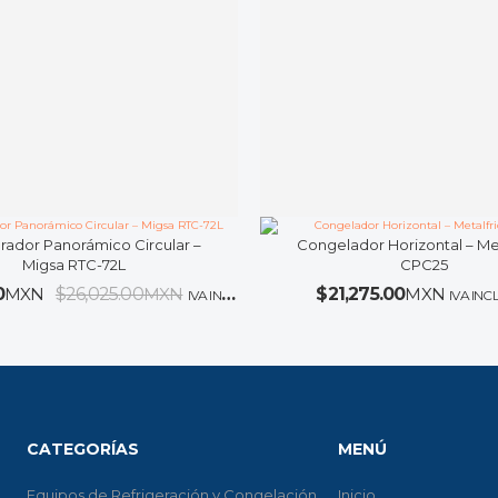
rador Panorámico Circular –
Congelador Horizontal – Met
Migsa RTC-72L
CPC25
0
MXN
$
26,025.00
MXN
$
21,275.00
MXN
IVA INCLUIDO
IVA INC
CATEGORÍAS
MENÚ
Equipos de Refrigeración y Congelación
Inicio