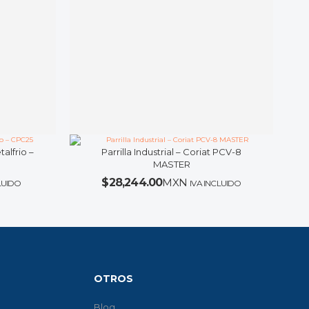
alfrio –
Parrilla Industrial – Coriat PCV-8
MASTER
$
28,244.00
MXN
LUIDO
IVA INCLUIDO
OTROS
Blog