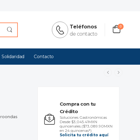
Teléfonos
0
de contacto
 Solidaridad
Contacto
Compra con tu
Crédito
croondas
Soluciones Gastronómicas
Desde $3,045.41MXN
quincenales.
($73,089.90MXN
en 24 quincenas*)
Solicita tu crédito aquí