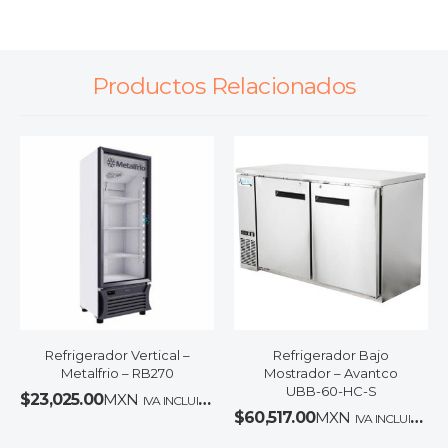
Productos Relacionados
Refrigerador Vertical –
Refrigerador Bajo
Metalfrio – RB270
Mostrador – Avantco
UBB-60-HC-S
$
23,025.00
MXN
IVA INCLUIDO
$
60,517.00
MXN
IVA INCLUIDO