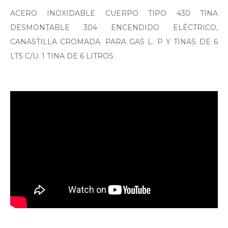
ACERO INOXIDABLE CUERPO TIPO 430 TINA
DESMONTABLE 304 ENCENDIDO ELÉCTRICO,
CANASTILLA CROMADA. PARA GAS L. P Y TINAS DE 6
LTS C/U. 1 TINA DE 6 LITROS.