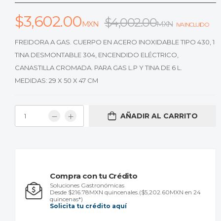
$
3,602.00
$
4,002.00
MXN
MXN
IVA INCLUIDO
FREIDORA A GAS. CUERPO EN ACERO INOXIDABLE TIPO 430, 1
TINA DESMONTABLE 304, ENCENDIDO ELÉCTRICO,
CANASTILLA CROMADA. PARA GAS L.P Y TINA DE 6 L.
MEDIDAS: 29 X 50 X 47 CM
AÑADIR AL CARRITO
Compra con tu Crédito
Soluciones Gastronómicas
Desde $216.78MXN quincenales.
($5,202.60MXN en 24
quincenas*)
Solicita tu crédito aquí