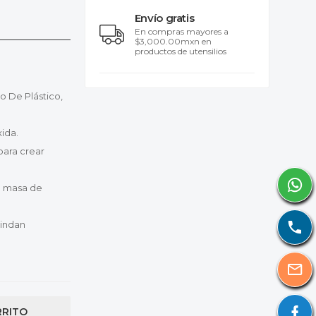
Envío gratis
En compras mayores a
$3,000.00mxn en
productos de utensilios
 De Plástico,
ida.
para crear
a masa de
rindan
RRITO