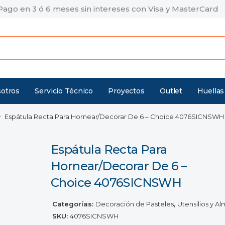
Pago en 3 ó 6 meses sin intereses con Visa y MasterCard
otros
Servicio Técnico
Proyectos
Outlet
Huellas
>
Espátula Recta Para Hornear/Decorar De 6 – Choice 4076SICNSWH
Espátula Recta Para
Hornear/Decorar De 6 –
Choice 4076SICNSWH
Categorías:
Decoración de Pasteles
,
Utensilios y A
SKU:
4076SICNSWH