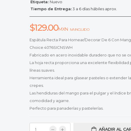
Etiqueta:
Nuevo
Tiempo de Entrega:
3 a 6 días hábiles aprox.
$
129.00
MXN
IVA INCLUIDO
Espátula Recta Para Hornear/Decorar De 6 Con Mango
Choice 4076SICNSWH
Fabricado en acero inoxidable duradero que no se ox
La hoja recta proporciona una excelente flexibilidad 
líneas suaves.
Herramienta ideal para glasear pasteles o extender l
crepes.
Las hendiduras del mango para el pulgar y el índice b
comodidad y agarre.
Perfecto para panaderías y pastelerías.
AÑADIR AL CA