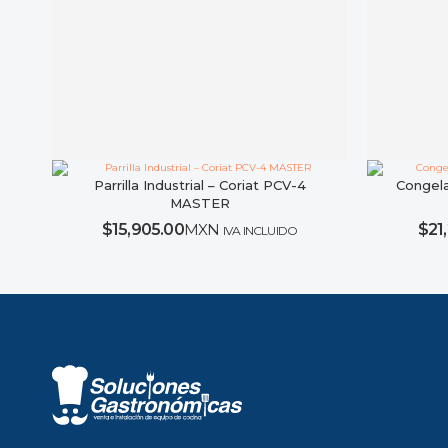
Parrilla Industrial – Coriat PCV-4
Congela
MASTER
$
15,905.00
MXN
$
21
IVA INCLUIDO