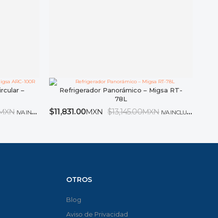
rcular –
Refrigerador Panorámico – Migsa RT-
78L
MXN
$
11,831.00
MXN
$
13,145.00
MXN
IVA INCLUIDO
IVA INCLUIDO
OTROS
Blog
Aviso de Privacidad