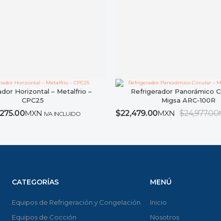
dor Horizontal – Metalfrio –
Refrigerador Panorámico Ci
CPC25
Migsa ARC-100R
,275.00
MXN
$
22,479.00
MXN
$
24,977.00
IVA INCLUIDO
CATEGORÍAS
MENÚ
Equipos de Refrigeración y Congelación
Inicio
Equipos de Cocción
Nosotros