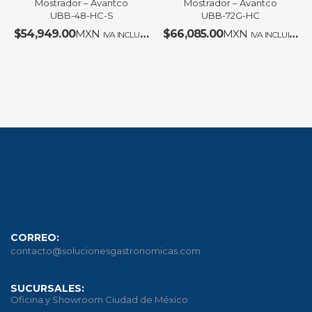
Mostrador – Avantco
Mostrador – Avantco
UBB-48-HC-S
UBB-72G-HC
$
54,949.00
MXN
$
66,085.00
MXN
IVA INCLUIDO
IVA INCLUIDO
CORREO:
contacto@solucionesgastronomicas.com
SUCURSALES:
Oficina y Showroom Ciudad de México