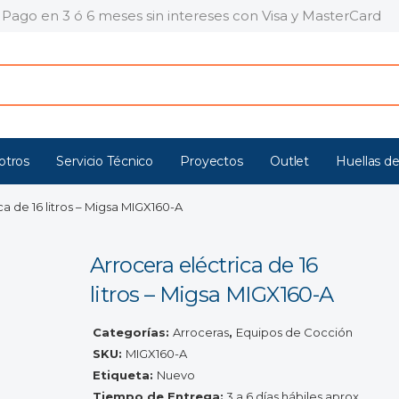
Pago en 3 ó 6 meses sin intereses con Visa y MasterCard
otros
Servicio Técnico
Proyectos
Outlet
Huellas de
ca de 16 litros – Migsa MIGX160-A
Arrocera eléctrica de 16
litros – Migsa MIGX160-A
Categorías:
Arroceras
,
Equipos de Cocción
SKU:
MIGX160-A
Etiqueta:
Nuevo
Tiempo de Entrega:
3 a 6 días hábiles aprox.