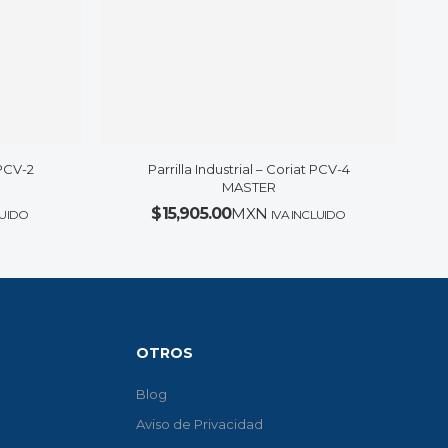
 PCV-2
Parrilla Industrial – Coriat PCV-4
MASTER
$
15,905.00
MXN
LUIDO
IVA INCLUIDO
OTROS
Blog
Aviso de Privacidad