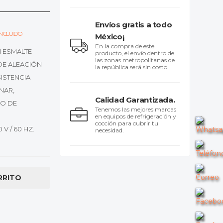
Envíos gratis a todo
 INCLUIDO
México¡
En la compra de este
N ESMALTE
producto, el envío dentro de
las zonas metropolitanas de
DE ALEACIÓN
la república será sin costo.
ISTENCIA
NAR,
Calidad Garantizada.
VO DE
Tenemos las mejores marcas
en equipos de refrigeración y
cocción para cubrir tu
V / 60 HZ.
necesidad.
RRITO