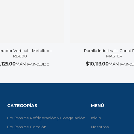
erador Vertical – Metalfrio –
Parrilla Industrial – Coriat
RB800
MASTER
,125.00
MXN
$
10,113.00
MXN
IVA INCLUIDO
IVA INC
CATEGORÍAS
MENÚ
Equipos de Refrigeración y Congelación
Inicio
Equipos de Cocción
Nosotros