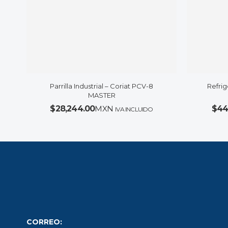
Parrilla Industrial – Coriat PCV-8
Refrig
MASTER
$
28,244.00
MXN
$
44
IVA INCLUIDO
CORREO: